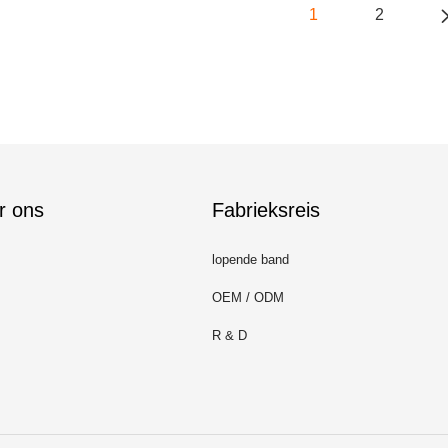
1
2
r ons
Fabrieksreis
lopende band
OEM / ODM
R & D