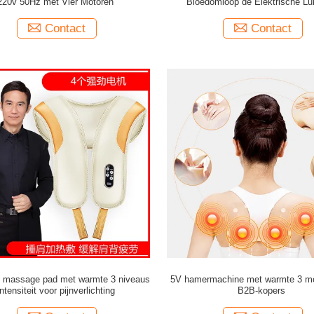
220v 50Hz met Vier Motoren
Bloedomloop de Elektrische L
Achterrek Massager ROH
Contact
Contact
e massage pad met warmte 3 niveaus
5V hamermachine met warmte 3 m
Intensiteit voor pijnverlichting
B2B-kopers