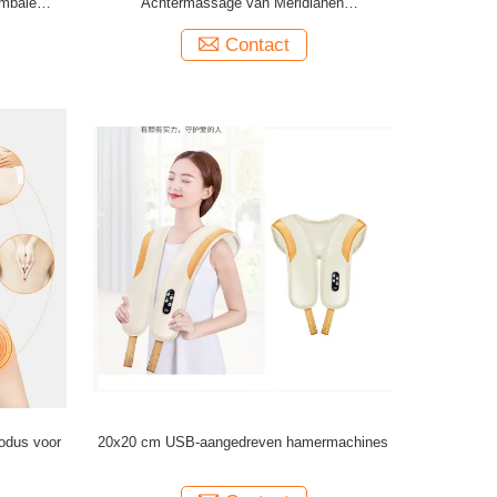
umbale
Achtermassage van Meridianen
S
Achtermassager het Kussen 5de Toestel
Contact
odus voor
20x20 cm USB-aangedreven hamermachines