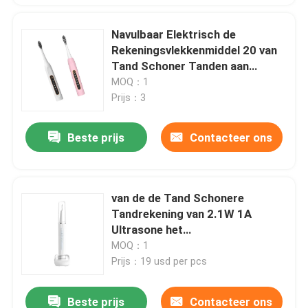
Navulbaar Elektrisch de
Rekeningsvlekkenmiddel 20 van
Tand Schoner Tanden aan
20000Hz
MOQ：1
Prijs：3
Beste prijs
Contacteer ons
van de de Tand Schonere
Tandrekening van 2.1W 1A
Ultrasone het
Vlekkenmiddelenoem ODM
MOQ：1
Prijs：19 usd per pcs
Beste prijs
Contacteer ons