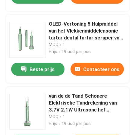
OLED-Vertoning 5 Hulpmiddel
van het Vlekkenmiddelensonic
tartar dental tartar scraper van
het Wijzen het Ultrasone
MOQ：1
Tandsteen
Prijs：19 usd per pcs
Beste prijs
Contacteer ons
van de de Tand Schonere
Elektrische Tandrekening van
3.7V 2.1W Ultrasone het
Vlekkenmiddelenoem
MOQ：1
Prijs：19 usd per pcs