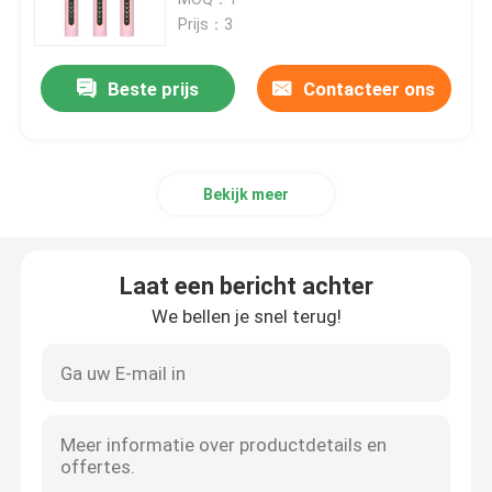
Prijs：3
Het Instrument van de gezichtsschoonheid
Beste prijs
Contacteer ons
DIEP REINIGENDE Gezichtsmachine
Bekijk meer
Handbediende Zuurstofinjecteur
Ultrasone Tandreinigingsmachine
Laat een bericht achter
We bellen je snel terug!
Rf-Schoonheidsinstrument
UVlichtbuizen
De Zuiveringsinstallatie van de luchtdesinfectie