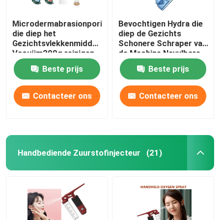
Microdermabrasionporie
Bevochtigen Hydra die
die diep het
diep de Gezichts
Gezichtsvlekkenmiddel
Schonere Schraper van
Vacuüm200g reinigen
de Machine Navulbare
van de Machine
500mAh Porie reinigen
Beste prijs
Beste prijs
Elektrische Meeëter
Contacteer ons
Contacteer ons
Handbediende Zuurstofinjecteur
(21)