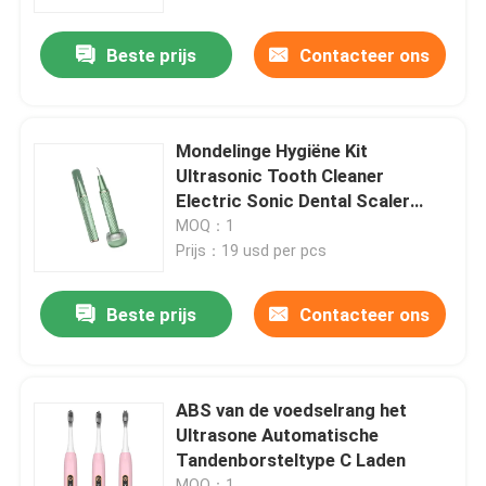
Beste prijs
Contacteer ons
Fabrieksreis
Kwaliteitscontrole
Mondelinge Hygiëne Kit
Ultrasonic Tooth Cleaner
Contacteer ons
Electric Sonic Dental Scaler
3.7V
MOQ：1
Prijs：19 usd per pcs
Nieuws
Beste prijs
Contacteer ons
Verzoek om een Citaat
Huislichaam Massager
ABS van de voedselrang het
Ultrasone Automatische
Tandenborsteltype C Laden
Achtermassager-Stootkussen
MOQ：1