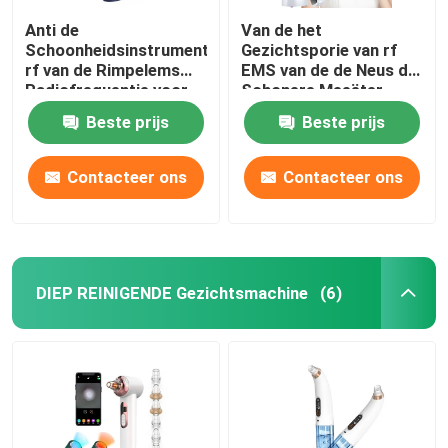
Anti de
Van de het
Schoonheidsinstrument
Gezichtsporie van rf
rf van de Rimpelems
EMS van de de Neus de
Radiofrequentie voor
Schonere Meeëter
Huid het Aanhalen
Verjonging van de de
Beste prijs
Beste prijs
Machinehuid
Contacteer ons
Contacteer ons
DIEP REINIGENDE Gezichtsmachine
(6)