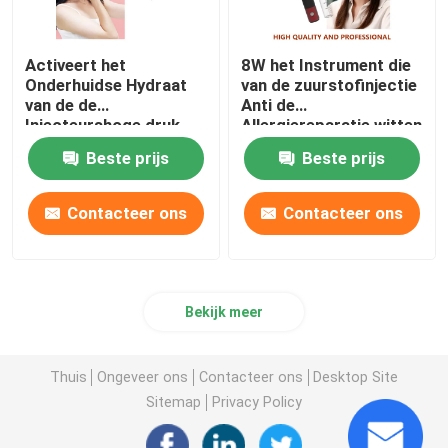
Activeert het
8W het Instrument die
Onderhuidse Hydraat
van de zuurstofinjectie
van de de
Anti de
Injecteurshoge druk
Allergiereparatie witten
van de Cellenzuurstof
van de Huid Diepe
Beste prijs
Beste prijs
voeden
Hydratie
Contacteer ons
Contacteer ons
Bekijk meer
Thuis
Ongeveer ons
Contacteer ons
Desktop Site
Sitemap
Privacy Policy