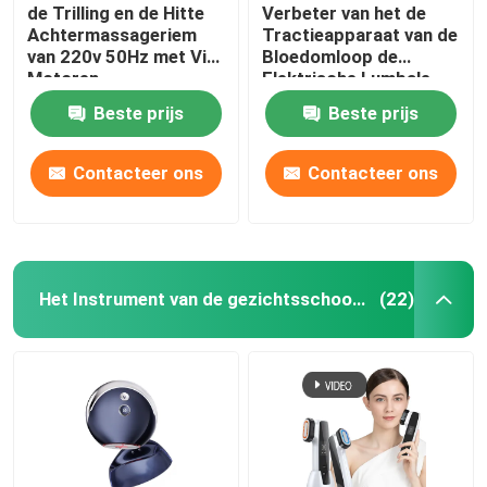
de Trilling en de Hitte
Verbeter van het de
Achtermassageriem
Tractieapparaat van de
van 220v 50Hz met Vier
Bloedomloop de
Motoren
Elektrische Lumbale
Achterrek Massager
Beste prijs
Beste prijs
ROHS
Contacteer ons
Contacteer ons
Het Instrument van de gezichtsschoonheid
(22)