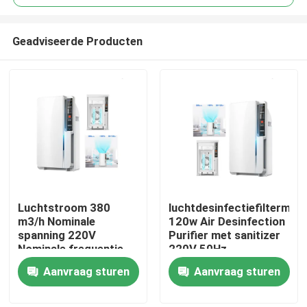
Geadviseerde Producten
Luchtstroom 380
luchtdesinfectiefiltermac
Huis
m3/h Nominale
120w Air Desinfection
spanning 220V
Purifier met sanitizer
Nominale frequentie
220V 50Hz
Producten
50-60HZ luchtfilter
Aanvraag sturen
Aanvraag sturen
Ongeveer ons