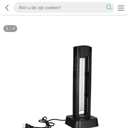
2
/
4