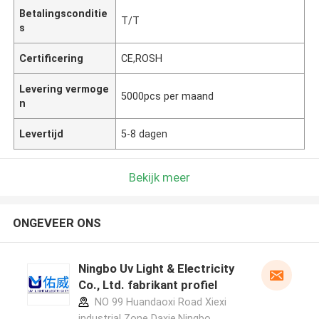
Betalingsconditie
T/T
s
Certificering
CE,ROSH
Levering vermoge
5000pcs per maand
n
Levertijd
5-8 dagen
Bekijk meer
ONGEVEER ONS
Ningbo Uv Light & Electricity
Co., Ltd. fabrikant profiel
NO 99 Huandaoxi Road Xiexi
industrial Zone Daxie,Ningbo