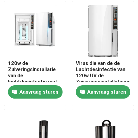
Fabrieksreis
Kwaliteitscontrole
Contacteer ons
120w de
Virus die van de de
Zuiveringsinstallatie
Luchtdesinfectie van
van de
120w UV de
Nieuws
luchtdesinfectie met
Zuiveringsinstallatiemach
Desinfecterend middel
380m3/H doden
Aanvraag sturen
Aanvraag sturen
220V 50Hz
Verzoek om een Citaat
Huislichaam Massager
Achtermassager-Stootkussen