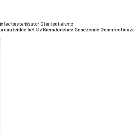
ctiesterilisator Sterilisatielamp
sbureau leidde het Uv Kiemdodende Genezende Desinfectieozo