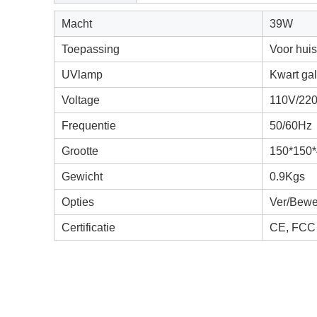
Macht
39W
Toepassing
Voor huis
UVlamp
Kwart gal
Voltage
110V/22
Frequentie
50/60Hz
Grootte
150*150
Gewicht
0.9Kgs
Opties
Ver/Bewe
Certificatie
CE, FCC