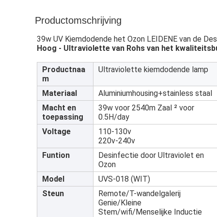
Productomschrijving
39w UV Kiemdodende het Ozon LEIDENE van de Desinfe
Hoog - Ultraviolette van Rohs van het kwaliteit
Productnaa
Ultraviolette kiemdodende lamp
m
Materiaal
Aluminiumhousing+stainless staal
Macht en
39w voor 2540m Zaal ² voor
toepassing
0.5H/day
Voltage
110-130v
220v-240v
Funtion
Desinfectie door Ultraviolet en
Ozon
Model
UVS-018 (WIT)
Steun
Remote/T-wandelgalerij
Genie/Kleine
Stem/wifi/Menselijke Inductie