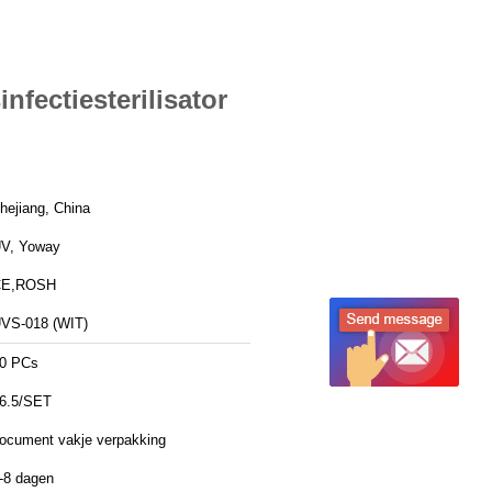
fectiesterilisator
hejiang, China
V, Yoway
CE,ROSH
VS-018 (WIT)
0 PCs
6.5/SET
ocument vakje verpakking
-8 dagen