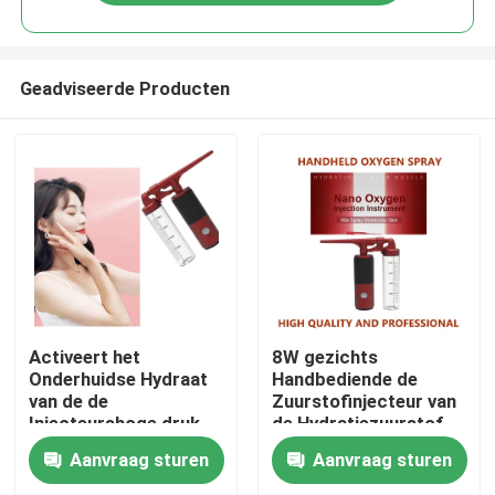
Geadviseerde Producten
Thuis
Activeert het
8W gezichts
Onderhuidse Hydraat
Handbediende de
van de de
Zuurstofinjecteur van
Over ons
Injecteurshoge druk
de Hydratiezuurstof
van de Cellenzuurstof
Aanvraag sturen
Aanvraag sturen
voeden
Contacten