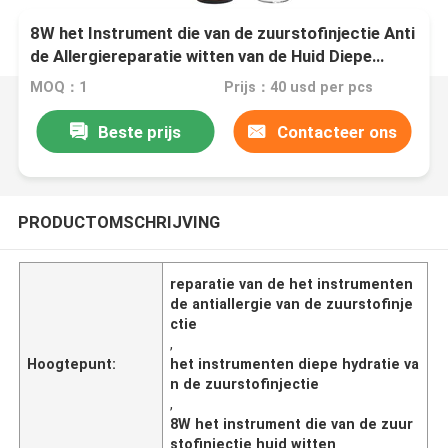
8W het Instrument die van de zuurstofinjectie Anti
de Allergiereparatie witten van de Huid Diepe
Hydratie
MOQ：1
Prijs：40 usd per pcs
Beste prijs
Contacteer ons
PRODUCTOMSCHRIJVING
reparatie van de het instrumenten
de antiallergie van de zuurstofinje
ctie
,
Hoogtepunt:
het instrumenten diepe hydratie va
n de zuurstofinjectie
,
8W het instrument die van de zuur
stofinjectie huid witten