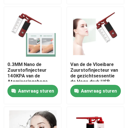
Producten
Huislichaam Massager
Achtermassager-Stootkussen
0.3MM Nano de
Van de de Vloeibare
Zuurstofinjecteur
Zuurstofinjecteur van
Het Instrument van de gezichtsschoonheid
140KPA van de
de gezichtsessentie
Atomiseringshoge
de Hoge druk USB
druk
850MA
DIEP REINIGENDE Gezichtsmachine
Aanvraag sturen
Aanvraag sturen
Handbediende Zuurstofinjecteur
Ultrasone Tandreinigingsmachine