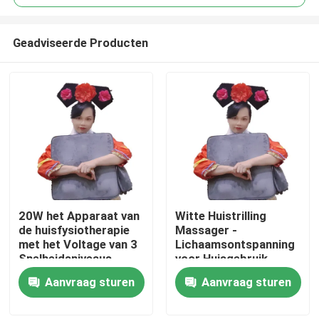
Geadviseerde Producten
20W het Apparaat van
Witte Huistrilling
Huis
de huisfysiotherapie
Massager -
met het Voltage van 3
Lichaamsontspanning
Snelheidsniveaus
voor Huisgebruik
Producten
110V-220V
Aanvraag sturen
Aanvraag sturen
Ongeveer ons