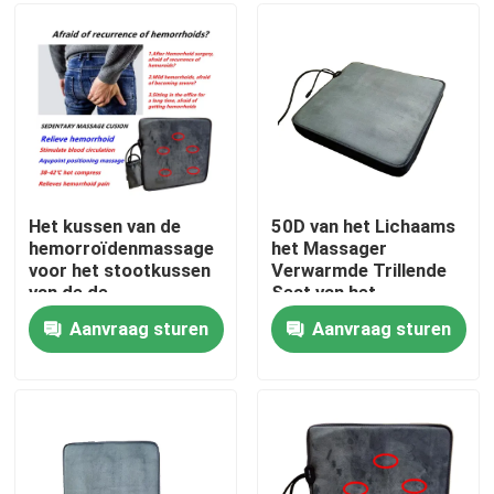
Fabrieksreis
Kwaliteitscontrole
Contacteer ons
Het kussen van de
50D van het Lichaams
hemorroïdenmassage
het Massager
voor het stootkussen
Verwarmde Trillende
Nieuws
van de de
Seat van het
zetelmassage van
schuimhuis Kussen
Aanvraag sturen
Aanvraag sturen
bureaudames voor
20w
Verzoek om een Citaat
heupen
Huislichaam Massager
Achtermassager-Stootkussen