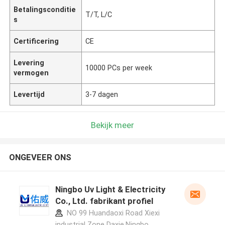
Betalingsconditie
T/T, L/C
s
Certificering
CE
Levering
10000 PCs per week
vermogen
Levertijd
3-7 dagen
Bekijk meer
ONGEVEER ONS
Ningbo Uv Light & Electricity
Co., Ltd. fabrikant profiel
NO 99 Huandaoxi Road Xiexi
industrial Zone Daxie,Ningbo