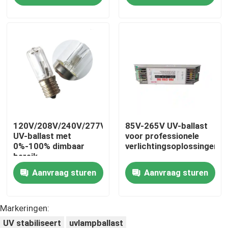
Fabrieksreis
Kwaliteitscontrole
Contacteer ons
120V/208V/240V/277V/347V/480V
85V-265V UV-ballast
Nieuws
UV-ballast met
voor professionele
0%-100% dimbaar
verlichtingsoplossingen
bereik
Verzoek om een Citaat
Aanvraag sturen
Aanvraag sturen
Huislichaam Massager
Markeringen:
Achtermassager-Stootkussen
UV stabiliseert
uvlampballast