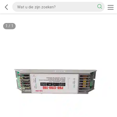
1
/
1