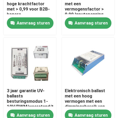
hoge krachtfactor
met een
met > 0,99 voor B2B-
vermogensfactor >
kopers
0,99 Inputspanning
120V/ 208V/ 240V/
Aanvraag sturen
Aanvraag sturen
277V/ 347V/ 480V
Levensduur 000 uur
Huis
3 jaar garantie UV-
Elektronisch ballast
ballasts
met een hoog
Producten
besturingsmodus 1-
vermogen met een
10V/PWM/weerstand/timer/afstandsbediening
dimmingsbereik van
0% tot 100%
Aanvraag sturen
Aanvraag sturen
Ongeveer ons