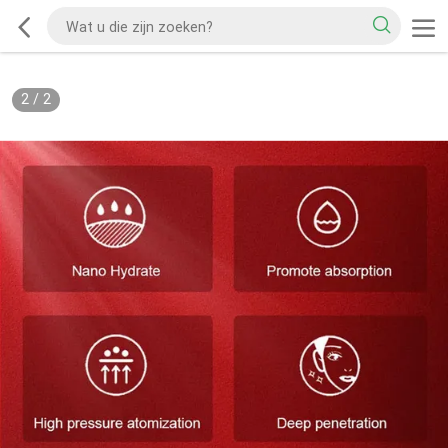
2
/
2