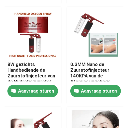
Fabrieksreis
Kwaliteitscontrole
Contacteer ons
8W gezichts
0.3MM Nano de
Handbediende de
Zuurstofinjecteur
Nieuws
Zuurstofinjecteur van
140KPA van de
de Hydratiezuurstof
Atomiseringshoge
druk
Verzoek om een Citaat
Aanvraag sturen
Aanvraag sturen
Huislichaam Massager
Achtermassager-Stootkussen