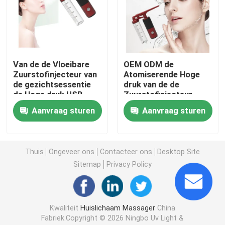
Het Instrument van de gezichtsschoonheid
DIEP REINIGENDE Gezichtsmachine
Van de de Vloeibare
OEM ODM de
Zuurstofinjecteur van
Atomiserende Hoge
de gezichtsessentie
druk van de de
Handbediende Zuurstofinjecteur
de Hoge druk USB
Zuurstofinjecteur
850MA
140KPA van de
Aanvraag sturen
Aanvraag sturen
Nevelfles
Ultrasone Tandreinigingsmachine
Thuis
Ongeveer ons
Contacteer ons
Desktop Site
Rf-Schoonheidsinstrument
Sitemap
Privacy Policy
UVlichtbuizen
Kwaliteit
Huislichaam Massager
China
De Zuiveringsinstallatie van de luchtdesinfectie
Fabriek.Copyright © 2026 Ningbo Uv Light &