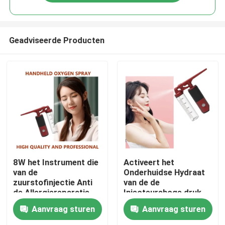
Geadviseerde Producten
Huis
8W het Instrument die
Activeert het
van de
Onderhuidse Hydraat
zuurstofinjectie Anti
van de de
Producten
de Allergiereparatie
Injecteurshoge druk
witten van de Huid
van de Cellenzuurstof
Aanvraag sturen
Aanvraag sturen
Diepe Hydratie
voeden
Ongeveer ons